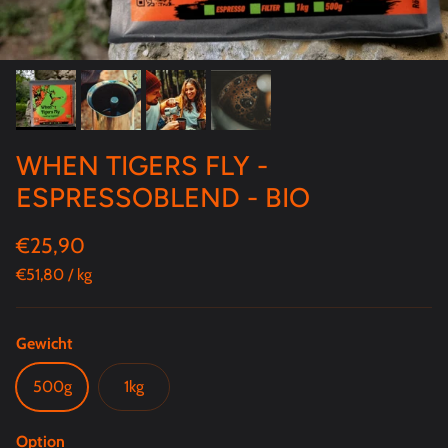
WHEN TIGERS FLY -
ESPRESSOBLEND - BIO
Normaler Preis
€25,90
Grundpreis
€51,80
/
kg
Gewicht
500g
1kg
Option